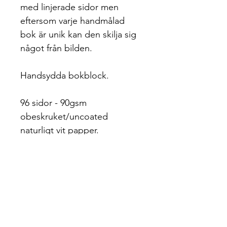
med linjerade sidor men
eftersom varje handmålad
bok är unik kan den skilja sig
något från bilden.
Handsydda bokblock.
96 sidor - 90gsm
obeskruket/uncoated
naturligt vit papper.
Jag trycker på allt papper här
i bokbinderiet så om du har
en specifik förfrågan, som
avståndet mellan prickarna på
sidorna för ett specifikt
projekt, är det bara att skriva