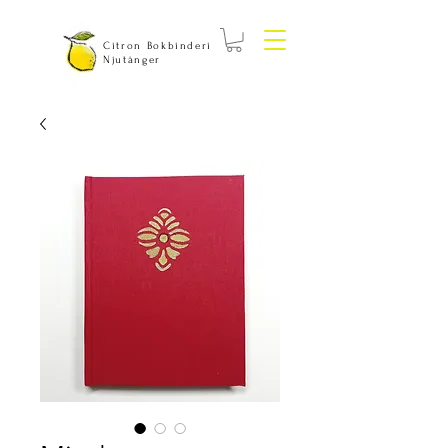
Citron Bokbinderi
Njutånger