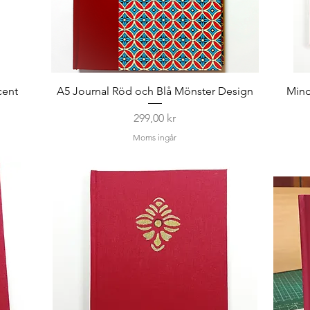
cent
A5 Journal Röd och Blå Mönster Design
Mind
Pris
299,00 kr
Moms ingår