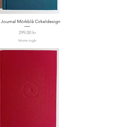
 Journal Mörkblå Cirkeldesign
Pris
299,00 kr
Moms ingår