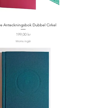
e Anteckningsbok Dubbel Cirkel
Pris
199,00 kr
Moms ingår