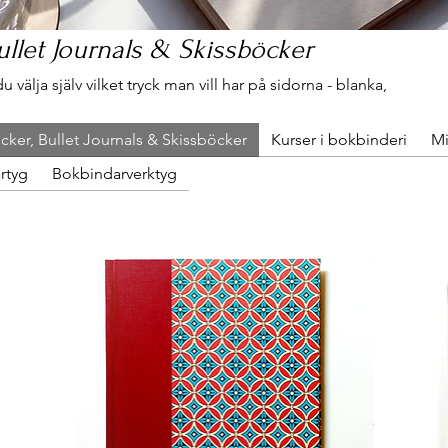
llet Journals & Skissböcker
 välja själv vilket tryck man vill har på sidorna - blanka,
ker, Bullet Journals & Skissböcker
Kurser i bokbinderi
Mi
rtyg
Bokbindarverktyg