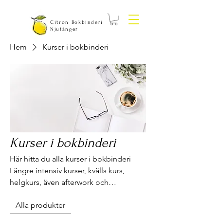
Citron Bokbinderi
Njutånger
Hem
Kurser i bokbinderi
Kurser i bokbinderi
Här hitta du alla kurser i bokbinderi
Längre intensiv kurser, kvälls kurs,
helgkurs, även afterwork och
fredagsmys i bokbinderiet. Om ni vill
Alla produkter
betala med swish istället för med kort
här då är det bara att ta kontakt direkt