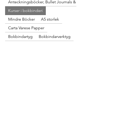
Anteckningsböcker, Bullet Journals & Skissböcker
med mig //Anna-Lisa
Kurser i bokbinderi
Mindre Böcker
A5 storlek
Carta Varese Papper
Bokbindartyg
Bokbindarverktyg
Inga produkter här ännu...
Under tiden kan du välja en annan kategori för att
fortsätta handla.
Citron Bokbinderi Njutånger
citron.bokbinderi@proton.me