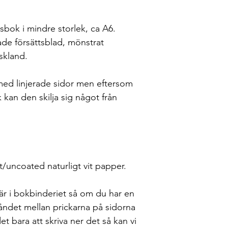
bok i mindre storlek, ca A6.
de försättsblad, mönstrat
skland.
 med linjerade sidor men eftersom
 kan den skilja sig något från
/uncoated naturligt vit papper.
här i bokbinderiet så om du har en
tåndet mellan prickarna på sidorna
det bara att skriva ner det så kan vi